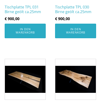
Tischplatte TPL 031
Tischplatte TPL 030
Birne geölt ca.25mm
Birne geölt ca.25mm
€
900,00
€
900,00
IN DEN
IN DEN
WARENKORB
WARENKORB